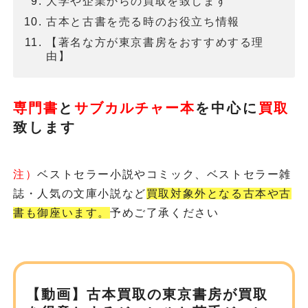
大学や企業からの買取を致します
古本と古書を売る時のお役立ち情報
【著名な方が東京書房をおすすめする理
由】
専門書
と
サブカルチャー本
を
中心に
買取
致します
注）
ベストセラー小説やコミック、ベストセラー雑
誌・人気の文庫小説など
買取対象外となる古本や古
書も御座います。
予めご了承ください
【動画】古本買取の東京書房が
買取