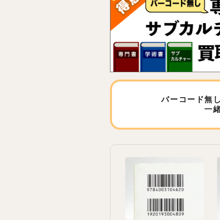
バーコード無
一