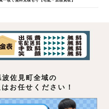
真一枚で無料見積もり【宅配・店頭買取】
県波佐見町全域の
取はお任せください！