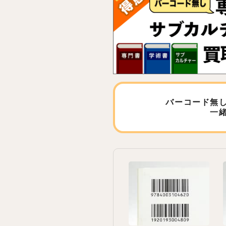
バーコード無
一