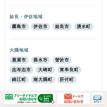
姶良・伊佐地域
霧島市
伊佐市
姶良市
湧水町
大隅地域
鹿屋市
垂水市
曽於市
志布志市
大崎町
東串良町
錦江町
南大隅町
肝付町
熊毛地域