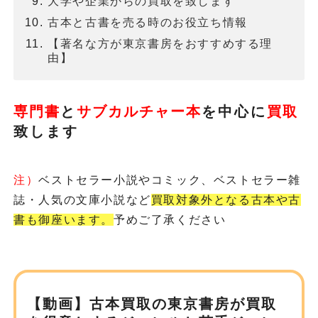
大学や企業からの買取を致します
古本と古書を売る時のお役立ち情報
【著名な方が東京書房をおすすめする理
由】
専門書
と
サブカルチャー本
を
中心に
買取
致します
注）
ベストセラー小説やコミック、ベストセラー雑
誌・人気の文庫小説など
買取対象外となる古本や古
書も御座います。
予めご了承ください
【動画】古本買取の東京書房が
買取