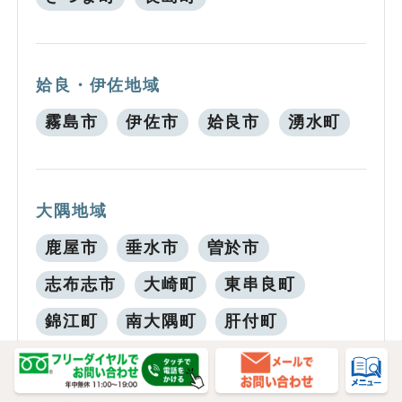
姶良・伊佐地域
霧島市
伊佐市
姶良市
湧水町
大隅地域
鹿屋市
垂水市
曽於市
志布志市
大崎町
東串良町
錦江町
南大隅町
肝付町