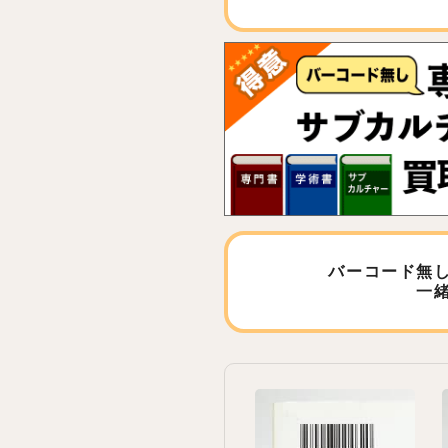
バーコード無
一