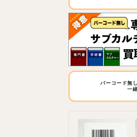
バーコード無
一