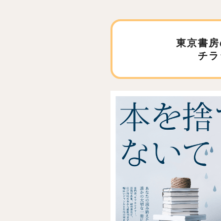
東京書房
チラ