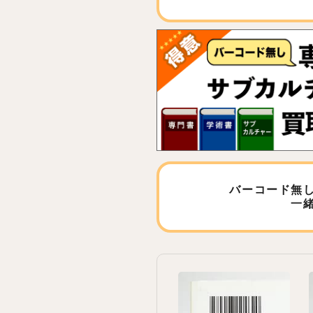
バーコード無
一