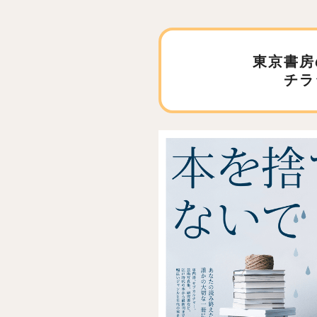
東京書房
チラ