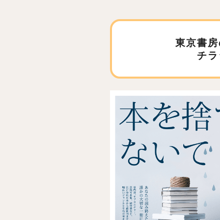
東京書房
チラ