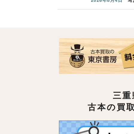
2026年8月4日
写
三重
古本の買