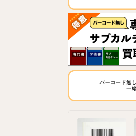
バーコード無
一