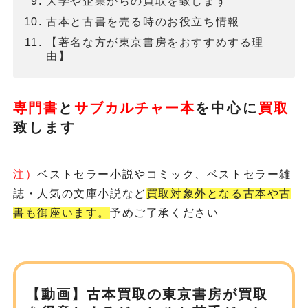
大学や企業からの買取を致します
古本と古書を売る時のお役立ち情報
【著名な方が東京書房をおすすめする理
由】
専門書
と
サブカルチャー本
を
中心に
買取
致します
注）
ベストセラー小説やコミック、ベストセラー雑
誌・人気の文庫小説など
買取対象外となる古本や古
書も御座います。
予めご了承ください
【動画】古本買取の東京書房が
買取