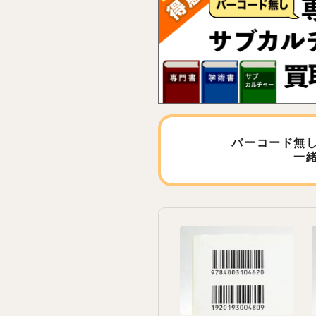
バーコード無
一