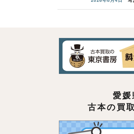
2026年8月4日
写
愛媛
古本の買