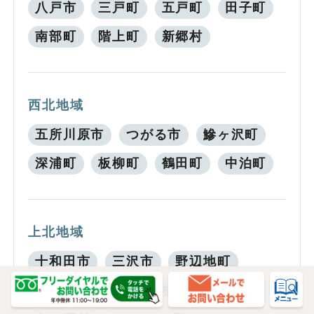
八戸市
三戸町
五戸町
田子町
南部町
階上町
新郷村
西北地域
五所川原市
つがる市
鰺ヶ沢町
深浦町
板柳町
鶴田町
中泊町
上北地域
十和田市
三沢市
野辺地町
七戸町
六戸町
横浜町
東北町