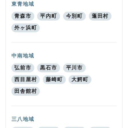
東青地域
青森市
平内町
今別町
蓬田村
外ヶ浜町
中南地域
弘前市
黒石市
平川市
西目屋村
藤崎町
大鰐町
田舎館村
三八地域