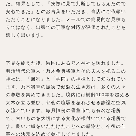
た。結果として、「実際に見て判断してもらえたので
安心できた」とのお言葉をいただき、当店にご依頼い
ただくことになりました。メールでの簡易的な見積も
りではなく、出張での丁寧な対応が評価されたことを
嬉しく思います。
下見を終えた後、港区にある乃木神社を訪れました。
明治時代の軍人・乃木希典将軍とその夫人を祀るこの
神社は、「勝利」と「学問」の神様として知られてい
ます。乃木将軍の誠実で勤勉な生き方は、多くの人々
の尊敬を集めてきました。境内には樹齢100年を超える
大木が立ち並び、都会の喧騒を忘れさせる静謐な空気
が流れています。毎月恒例の骨董市でも有名な場所
で、古いものを大切にする文化が根付いている場所で
す。良いご縁をいただけたことへの感謝と、今後の仕
事への決意を込めて参拝してきました。