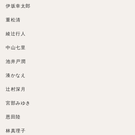
伊坂幸太郎
重松清
綾辻行人
中山七里
池井戸潤
湊かなえ
辻村深月
宮部みゆき
恩田陸
林真理子