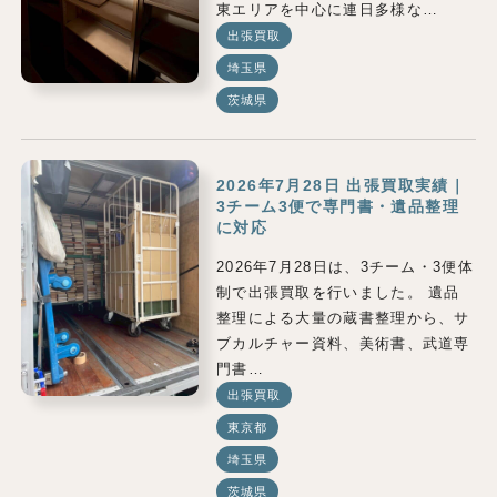
東エリアを中心に連日多様な…
出張買取
埼玉県
茨城県
2026年7月28日 出張買取実績｜
3チーム3便で専門書・遺品整理
に対応
2026年7月28日は、3チーム・3便体
制で出張買取を行いました。 遺品
整理による大量の蔵書整理から、サ
ブカルチャー資料、美術書、武道専
門書…
出張買取
東京都
埼玉県
茨城県