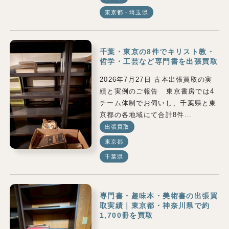
東京都・埼玉県
千葉・東京の8件でキリスト教・
哲学・工芸など専門書を出張買取
2026年7月27日 古本出張買取の実
績と実例のご報告 東京書房では4
チーム体制でお伺いし、千葉県と東
京都の各地域にて合計8件…
出張買取
東京都
千葉県
専門書・趣味本・美術書の出張買
取実績｜東京都・神奈川県で約
1,700冊を買取