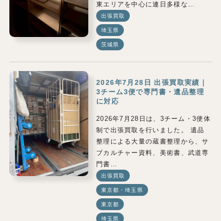
東エリアを中心に連日多様な…
出張買取
埼玉県
茨城県
2026年7月28日 出張買取実績｜
3チーム3便で専門書・遺品整理
に対応
2026年7月28日は、3チーム・3便体
制で出張買取を行いました。 遺品
整理による大量の蔵書整理から、サ
ブカルチャー資料、美術書、武道専
門書…
出張買取
東京都・埼玉県
東京都
埼玉県