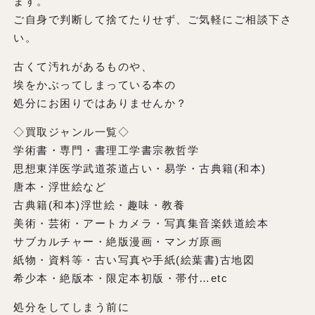
ます。
ご自身で判断して捨てたりせず、ご気軽にご相談下さ
い。
古くて汚れがあるものや、
埃をかぶってしまっている本の
処分にお困りではありませんか？
◇買取ジャンル一覧◇
学術書・専門・書理工学書宗教哲学
思想東洋医学武道茶道占い・易学・古典籍(和本)
唐本・浮世絵など
古典籍(和本)浮世絵・趣味・教養
美術・芸術・アートカメラ・写真集音楽鉄道絵本
サブカルチャー・絶版漫画・マンガ原画
紙物・資料等・古い写真や手紙(絵葉書)古地図
希少本・絶版本・限定本初版・帯付…etc
処分をしてしまう前に