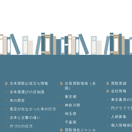
古本買取お役立ち情報
出張買取地域（全
買取実績
国）
会社情報
古本屋選びの豆知識
東京都
東京書房の
本の歴史
神奈川県
円グラフで
査定が出なかった本の行方
埼玉県
人材募集
ッ
古本と古書の違い
千葉県
個人情報保
片づけの仕方
買取強化ジャンル