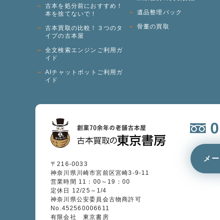
古本を処分前におすすめ！
遺品整理パック
本を捨てないで！
骨董の買取
古本買取の比較！３つのタ
イプの古本屋
全文検索エンジンご利用ガ
イド
AIチャットボットご利用ガ
イド
メ
〒216-0033
神奈川県川崎市宮前区宮崎3-9-11
営業時間 11：00～19：00
定休日 12/25～1/4
神奈川県公安委員会古物商許可
No.452560006611
有限会社 東京書房