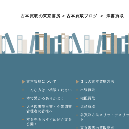
古本買取の東京書房
>
古本買取ブログ
>
洋書買取
古本買取について
３つの古本買取方法
こんな方はご相談ください
出張買取
本で繋がるありがとう
宅配買取
大学図書館司書・企業図書
店頭買取
管理者の皆様へ
各買取方法メリットデメリ
本を売るおすすめ紹介文を
ト
公開！
東京書房の買取要点