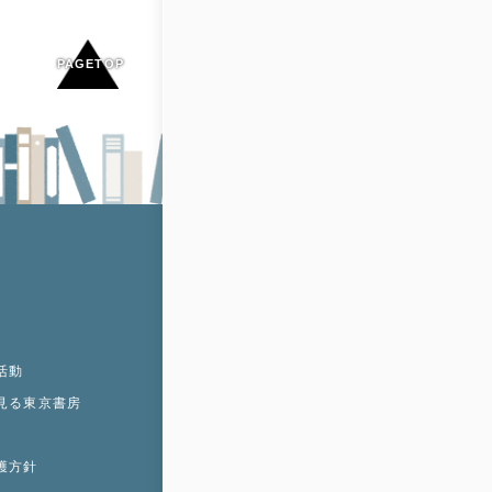
PAGE
TOP
活動
見る東京書房
護方針