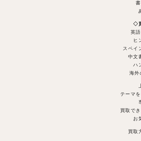
書
◇
英語
ヒ
スペイ
中文
ハ
海外
テーマを
買取でき
お
買取