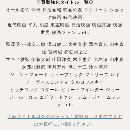
◇買取強化タイトル一覧◇
オール松竹 蒲田 日活画報 映画の友 スクリーン ショッ
ク映画 時代映画
近代映画 平凡 明星 東宝映画 日活映画 映画評論 映画
世界 映画ファン …etc
黒澤明 小津安二郎 溝口健二 大林宣彦 岡本喜八 山中貞
雄 宮崎駿 衣笠貞之助
マキノ雅弘 伊藤大輔 山田洋次 木下恵介 大島渚 山本嘉
次郎北野武 伊丹万作 伊丹十三 鈴木清順
ジョン・フォード キューブリック フェリーニ ルキ
ノ・ヴィスコンティ タルコフスキー
ヒッチコック ゴダール ビリー・ワイルダー ジョー
ジ・ルーカス エドワードヤン ジム・ジャームッシ
ュ…etc
上記タイトル以外のジャンルも買取致しますのでまず
はお気軽にご相談ください。