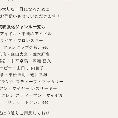
の大切な一冊になるために
お手伝いさせていただきます！
買取強化ジャンル一覧◇
アイドル・平成のアイドル
ラビア・プロレスラー
・ファンクラブ会報…etc
紀信・森山大道・荒木経惟
英公・中平卓馬・深瀬 昌久
ービー・山口 川内倫子
拳・東松照明・蜷川幸雄
フランク スティーブ・マッカリー
アン・マイヤー レスリーキー
ックレン スティーブン・マイゼル
ー・リチャードソン…etc
法は３通りご用意しており、