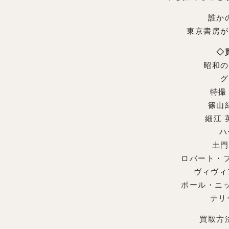
誰か
東京書房が
◇
昭和の
グ
特撮
篠山
細江 
ハ
土門
ロバート・
ヴィヴィ
ポール・ニ
テリ
買取方