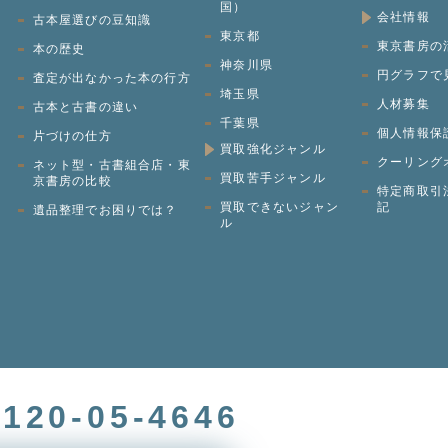
国）
会社情報
古本屋選びの豆知識
東京都
東京書房の
本の歴史
神奈川県
円グラフで
査定が出なかった本の行方
埼玉県
人材募集
ッ
古本と古書の違い
千葉県
個人情報保
片づけの仕方
買取強化ジャンル
クーリング
ネット型・古書組合店・東
買取苦手ジャンル
京書房の比較
特定商取引
買取できないジャン
記
遺品整理でお困りでは？
ル
0120-05-4646