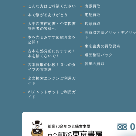
こんな方はご相談ください
出張買取
本で繋がるありがとう
宅配買取
大学図書館司書・企業図書
店頭買取
管理者の皆様へ
各買取方法メリットデメリ
本を売るおすすめ紹介文を
ト
公開！
東京書房の買取要点
古本を処分前におすすめ！
遺品整理パック
本を捨てないで！
骨董の買取
古本買取の比較！３つのタ
イプの古本屋
全文検索エンジンご利用ガ
イド
AIチャットボットご利用ガ
イド