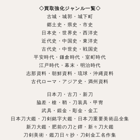
◇買取強化ジャンル一覧◇
古城・城郭・城下町
郷土史・県史・市史
日本史・世界史・西洋史
近代史・中国史・東洋史
古代史・中世史・戦国史
平安時代・鎌倉時代・室町時代
江戸時代・幕末・明治時代
志那資料・朝鮮資料・琉球・沖縄資料
古代ローマ・アジア史・満州資料
日本刀・古刀・新刀
脇差・槍・鞘・刀装具・甲冑
武具・鍛金・彫金・金工
日本刀大鑑・刀剣銘字大鑑・日本刀重要美術品全集
新刀大鑑・肥前の刀と鐔・新々刀大鑑
刀剣美術・鑑刀日々抄・刀剣金工名作集