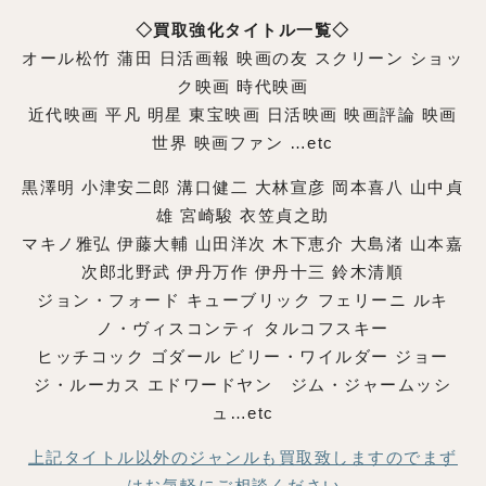
◇買取強化タイトル一覧◇
オール松竹 蒲田 日活画報 映画の友 スクリーン ショッ
ク映画 時代映画
近代映画 平凡 明星 東宝映画 日活映画 映画評論 映画
世界 映画ファン …etc
黒澤明 小津安二郎 溝口健二 大林宣彦 岡本喜八 山中貞
雄 宮崎駿 衣笠貞之助
マキノ雅弘 伊藤大輔 山田洋次 木下恵介 大島渚 山本嘉
次郎北野武 伊丹万作 伊丹十三 鈴木清順
ジョン・フォード キューブリック フェリーニ ルキ
ノ・ヴィスコンティ タルコフスキー
ヒッチコック ゴダール ビリー・ワイルダー ジョー
ジ・ルーカス エドワードヤン ジム・ジャームッシ
ュ…etc
上記タイトル以外のジャンルも買取致しますのでまず
はお気軽にご相談ください。