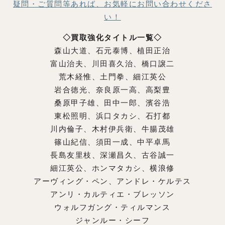
疑問・ご質問等あれば、お気軽にお問い合わせくださ
い！
◇買取強化タイトル一覧◇
森山大道、石元泰博、植田正治
富山治夫、川田喜久治、橋口譲二
荒木経惟、土門拳、細江英公
岩合徳光、奈良原一高、高梨豊
桑原甲子雄、田中一郎、濱谷浩
東松照明、浜口タカシ、石打都
川内倫子、木村伊兵衛、牛腸茂雄
篠山紀信、須田一成、中平卓馬
長島友里枝、深瀬昌久、古谷誠一
細江英公、ホンマタカシ、横浪修
アーヴィング・ペン、アンドレ・ケルテス
アンリ・カルティエ・ブレッソン
ウォルフガング・ティルマンス
ジャンルー・シーフ