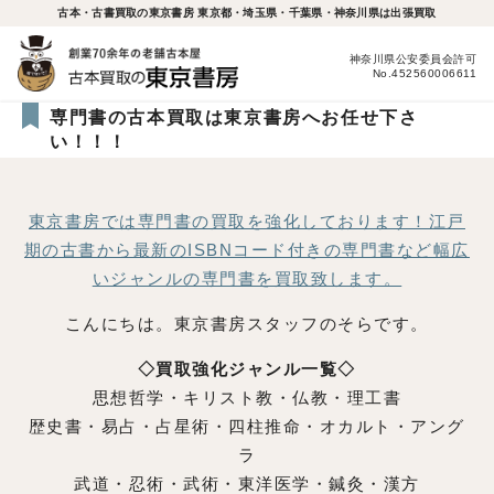
古本・古書買取の東京書房 東京都・埼玉県・千葉県・神奈川県は出張買取
神奈川県公安委員会許可
No.452560006611
専門書の古本買取は東京書房へお任せ下さ
い！！！
東京書房では専門書の買取を強化しております！江戸
期の古書から最新のISBNコード付きの専門書など幅広
いジャンルの専門書を買取致します。
こんにちは。東京書房スタッフのそらです。
◇買取強化ジャンル一覧◇
思想哲学・キリスト教・仏教・理工書
歴史書・易占・占星術・四柱推命・オカルト・アング
ラ
武道・忍術・武術・東洋医学・鍼灸・漢方